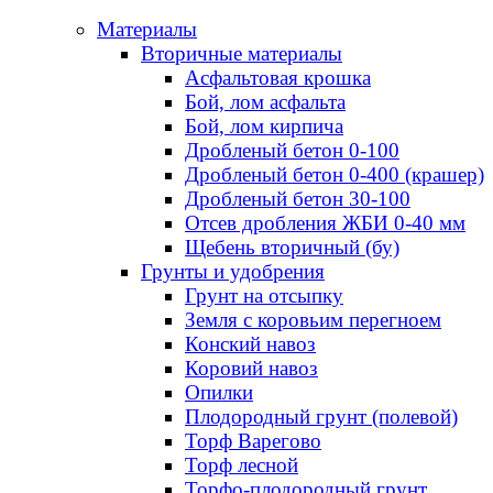
Материалы
Вторичные материалы
Асфальтовая крошка
Бой, лом асфальта
Бой, лом кирпича
Дробленый бетон 0-100
Дробленый бетон 0-400 (крашер)
Дробленый бетон 30-100
Отсев дробления ЖБИ 0-40 мм
Щебень вторичный (бу)
Грунты и удобрения
Грунт на отсыпку
Земля с коровьим перегноем
Конский навоз
Коровий навоз
Опилки
Плодородный грунт (полевой)
Торф Варегово
Торф лесной
Торфо-плодородный грунт