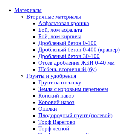
Материалы
Вторичные материалы
Асфальтовая крошка
Бой, лом асфальта
Бой, лом кирпича
Дробленый бетон 0-100
Дробленый бетон 0-400 (крашер)
Дробленый бетон 30-100
Отсев дробления ЖБИ 0-40 мм
Щебень вторичный (бу)
Грунты и удобрения
Грунт на отсыпку
Земля с коровьим перегноем
Конский навоз
Коровий навоз
Опилки
Плодородный грунт (полевой)
Торф Варегово
Торф лесной