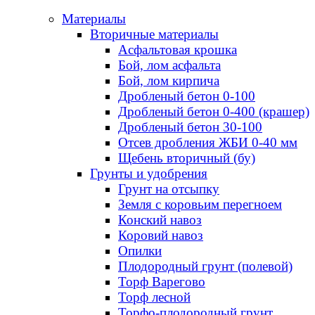
Материалы
Вторичные материалы
Асфальтовая крошка
Бой, лом асфальта
Бой, лом кирпича
Дробленый бетон 0-100
Дробленый бетон 0-400 (крашер)
Дробленый бетон 30-100
Отсев дробления ЖБИ 0-40 мм
Щебень вторичный (бу)
Грунты и удобрения
Грунт на отсыпку
Земля с коровьим перегноем
Конский навоз
Коровий навоз
Опилки
Плодородный грунт (полевой)
Торф Варегово
Торф лесной
Торфо-плодородный грунт