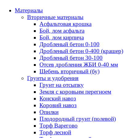
Материалы
Вторичные материалы
Асфальтовая крошка
Бой, лом асфальта
Бой, лом кирпича
Дробленый бетон 0-100
Дробленый бетон 0-400 (крашер)
Дробленый бетон 30-100
Отсев дробления ЖБИ 0-40 мм
Щебень вторичный (бу)
Грунты и удобрения
Грунт на отсыпку
Земля с коровьим перегноем
Конский навоз
Коровий навоз
Опилки
Плодородный грунт (полевой)
Торф Варегово
Торф лесной