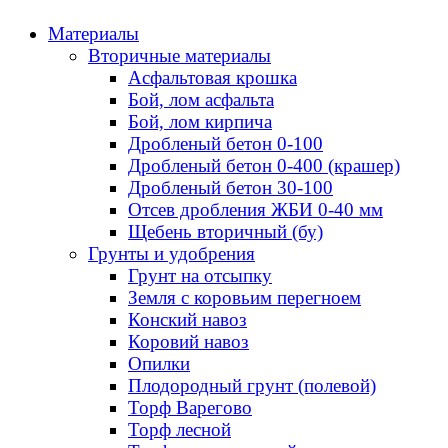
Материалы
Вторичные материалы
Асфальтовая крошка
Бой, лом асфальта
Бой, лом кирпича
Дробленый бетон 0-100
Дробленый бетон 0-400 (крашер)
Дробленый бетон 30-100
Отсев дробления ЖБИ 0-40 мм
Щебень вторичный (бу)
Грунты и удобрения
Грунт на отсыпку
Земля с коровьим перегноем
Конский навоз
Коровий навоз
Опилки
Плодородный грунт (полевой)
Торф Варегово
Торф лесной