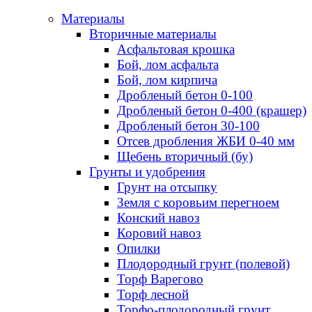
Материалы
Вторичные материалы
Асфальтовая крошка
Бой, лом асфальта
Бой, лом кирпича
Дробленый бетон 0-100
Дробленый бетон 0-400 (крашер)
Дробленый бетон 30-100
Отсев дробления ЖБИ 0-40 мм
Щебень вторичный (бу)
Грунты и удобрения
Грунт на отсыпку
Земля с коровьим перегноем
Конский навоз
Коровий навоз
Опилки
Плодородный грунт (полевой)
Торф Варегово
Торф лесной
Торфо-плодородный грунт