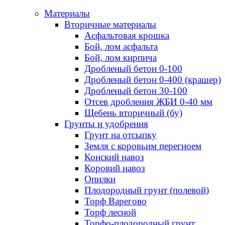
Материалы
Вторичные материалы
Асфальтовая крошка
Бой, лом асфальта
Бой, лом кирпича
Дробленый бетон 0-100
Дробленый бетон 0-400 (крашер)
Дробленый бетон 30-100
Отсев дробления ЖБИ 0-40 мм
Щебень вторичный (бу)
Грунты и удобрения
Грунт на отсыпку
Земля с коровьим перегноем
Конский навоз
Коровий навоз
Опилки
Плодородный грунт (полевой)
Торф Варегово
Торф лесной
Торфо-плодородный грунт