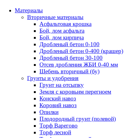
Материалы
Вторичные материалы
Асфальтовая крошка
Бой, лом асфальта
Бой, лом кирпича
Дробленый бетон 0-100
Дробленый бетон 0-400 (крашер)
Дробленый бетон 30-100
Отсев дробления ЖБИ 0-40 мм
Щебень вторичный (бу)
Грунты и удобрения
Грунт на отсыпку
Земля с коровьим перегноем
Конский навоз
Коровий навоз
Опилки
Плодородный грунт (полевой)
Торф Варегово
Торф лесной