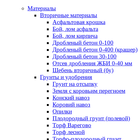
Материалы
Вторичные материалы
Асфальтовая крошка
Бой, лом асфальта
Бой, лом кирпича
Дробленый бетон 0-100
Дробленый бетон 0-400 (крашер)
Дробленый бетон 30-100
Отсев дробления ЖБИ 0-40 мм
Щебень вторичный (бу)
Грунты и удобрения
Грунт на отсыпку
Земля с коровьим перегноем
Конский навоз
Коровий навоз
Опилки
Плодородный грунт (полевой)
Торф Варегово
Торф лесной
Торфо-плодородный грунт