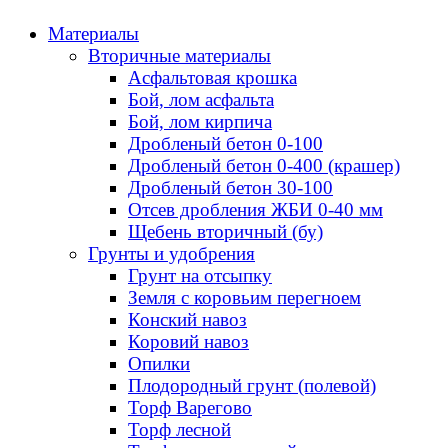
Материалы
Вторичные материалы
Асфальтовая крошка
Бой, лом асфальта
Бой, лом кирпича
Дробленый бетон 0-100
Дробленый бетон 0-400 (крашер)
Дробленый бетон 30-100
Отсев дробления ЖБИ 0-40 мм
Щебень вторичный (бу)
Грунты и удобрения
Грунт на отсыпку
Земля с коровьим перегноем
Конский навоз
Коровий навоз
Опилки
Плодородный грунт (полевой)
Торф Варегово
Торф лесной