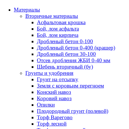
Материалы
Вторичные материалы
Асфальтовая крошка
Бой, лом асфальта
Бой, лом кирпича
Дробленый бетон 0-100
Дробленый бетон 0-400 (крашер)
Дробленый бетон 30-100
Отсев дробления ЖБИ 0-40 мм
Щебень вторичный (бу)
Грунты и удобрения
Грунт на отсыпку
Земля с коровьим перегноем
Конский навоз
Коровий навоз
Опилки
Плодородный грунт (полевой)
Торф Варегово
Торф лесной