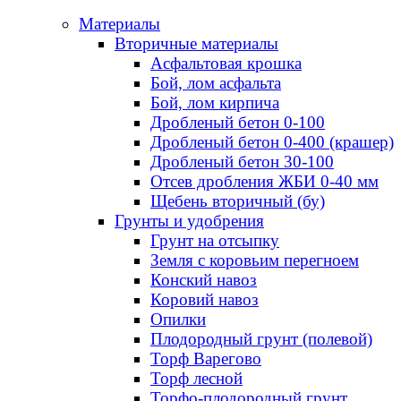
Материалы
Вторичные материалы
Асфальтовая крошка
Бой, лом асфальта
Бой, лом кирпича
Дробленый бетон 0-100
Дробленый бетон 0-400 (крашер)
Дробленый бетон 30-100
Отсев дробления ЖБИ 0-40 мм
Щебень вторичный (бу)
Грунты и удобрения
Грунт на отсыпку
Земля с коровьим перегноем
Конский навоз
Коровий навоз
Опилки
Плодородный грунт (полевой)
Торф Варегово
Торф лесной
Торфо-плодородный грунт