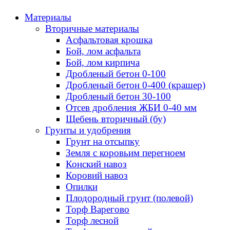
Материалы
Вторичные материалы
Асфальтовая крошка
Бой, лом асфальта
Бой, лом кирпича
Дробленый бетон 0-100
Дробленый бетон 0-400 (крашер)
Дробленый бетон 30-100
Отсев дробления ЖБИ 0-40 мм
Щебень вторичный (бу)
Грунты и удобрения
Грунт на отсыпку
Земля с коровьим перегноем
Конский навоз
Коровий навоз
Опилки
Плодородный грунт (полевой)
Торф Варегово
Торф лесной