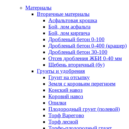
Материалы
Вторичные материалы
Асфальтовая крошка
Бой, лом асфальта
Бой, лом кирпича
Дробленый бетон 0-100
Дробленый бетон 0-400 (крашер)
Дробленый бетон 30-100
Отсев дробления ЖБИ 0-40 мм
Щебень вторичный (бу)
Грунты и удобрения
Грунт на отсыпку
Земля с коровьим перегноем
Конский навоз
Коровий навоз
Опилки
Плодородный грунт (полевой)
Торф Варегово
Торф лесной
Торфо-плодородный грунт