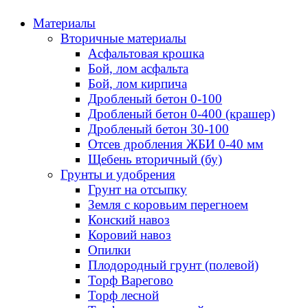
Материалы
Вторичные материалы
Асфальтовая крошка
Бой, лом асфальта
Бой, лом кирпича
Дробленый бетон 0-100
Дробленый бетон 0-400 (крашер)
Дробленый бетон 30-100
Отсев дробления ЖБИ 0-40 мм
Щебень вторичный (бу)
Грунты и удобрения
Грунт на отсыпку
Земля с коровьим перегноем
Конский навоз
Коровий навоз
Опилки
Плодородный грунт (полевой)
Торф Варегово
Торф лесной