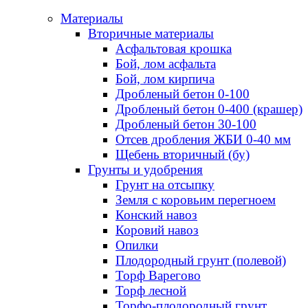
Материалы
Вторичные материалы
Асфальтовая крошка
Бой, лом асфальта
Бой, лом кирпича
Дробленый бетон 0-100
Дробленый бетон 0-400 (крашер)
Дробленый бетон 30-100
Отсев дробления ЖБИ 0-40 мм
Щебень вторичный (бу)
Грунты и удобрения
Грунт на отсыпку
Земля с коровьим перегноем
Конский навоз
Коровий навоз
Опилки
Плодородный грунт (полевой)
Торф Варегово
Торф лесной
Торфо-плодородный грунт