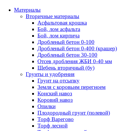
Материалы
Вторичные материалы
Асфальтовая крошка
Бой, лом асфальта
Бой, лом кирпича
Дробленый бетон 0-100
Дробленый бетон 0-400 (крашер)
Дробленый бетон 30-100
Отсев дробления ЖБИ 0-40 мм
Щебень вторичный (бу)
Грунты и удобрения
Грунт на отсыпку
Земля с коровьим перегноем
Конский навоз
Коровий навоз
Опилки
Плодородный грунт (полевой)
Торф Варегово
Торф лесной