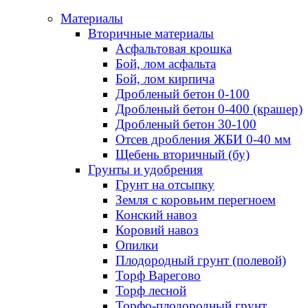
Материалы
Вторичные материалы
Асфальтовая крошка
Бой, лом асфальта
Бой, лом кирпича
Дробленый бетон 0-100
Дробленый бетон 0-400 (крашер)
Дробленый бетон 30-100
Отсев дробления ЖБИ 0-40 мм
Щебень вторичный (бу)
Грунты и удобрения
Грунт на отсыпку
Земля с коровьим перегноем
Конский навоз
Коровий навоз
Опилки
Плодородный грунт (полевой)
Торф Варегово
Торф лесной
Торфо-плодородный грунт